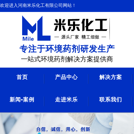
欢迎进入河南米乐化工有限公司网站！
专注于环境药剂研发生产
一站式环境药剂解决方案提供商
首页
产品中心
解决方案
新闻•案例
走进米乐
联系我们