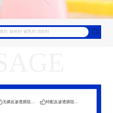
SAGE
无磷反渗透膜阻垢剂
特配反渗透膜阻垢剂