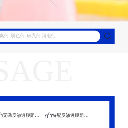
SAGE
无磷反渗透膜阻垢剂
特配反渗透膜阻垢剂