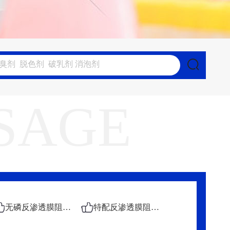
SAGE
无磷反渗透膜阻垢剂
特配反渗透膜阻垢剂