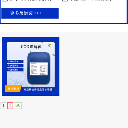
更多反渗透 >>>
1
1